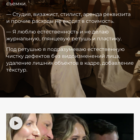
съемки.
— Студия, визажист, стилист, аренда реквизита
и прочие расходы не входят в стоимость.
— Я люблю естественность и не делаю
журнальную, глянцевую ретушь и пластику.
Под ретушью я подразумеваю естественную
чистку дефектов без видоизменений лица,
удаление лишних объектов в кадре, добавление
текстур.