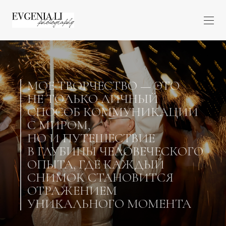
МОЕ
ТВОРЧЕСТВО — ЭТО
НЕ ТОЛЬКО ЛИЧНЫЙ
СПОСОБ КОММУНИКАЦИИ
С МИРОМ,
НО И ПУТЕШЕСТВИЕ
В ГЛУБИНЫ ЧЕЛОВЕЧЕСКОГО
ОПЫТА, ГДЕ КАЖДЫЙ
СНИМОК СТАНОВИТСЯ
ОТРАЖЕНИЕМ
УНИКАЛЬНОГО МОМЕНТА