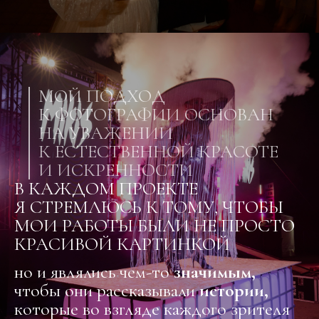
МОЙ ПОДХОД
К ФОТОГРАФИИ ОСНОВАН
НА УВАЖЕНИИ
К ЕСТЕСТВЕННОЙ КРАСОТЕ
И ИСКРЕННОСТИ
В КАЖДОМ ПРОЕКТЕ
Я СТРЕМЛЮСЬ К ТОМУ, ЧТОБЫ
МОИ РАБОТЫ БЫЛИ НЕ ПРОСТО
КРАСИВОЙ КАРТИНКОЙ
но и являлись чем-то
значимым,
чтобы они рассказывали
истории,
которые во взгляде каждого зрителя